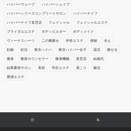
ハイパーウェーブ
ハイパーシェイプ
ハイパーシリーズコンプリートサロン
ハイパーナイフ
ハイパーナイフ直営店
フェイシャル
フェイシャルエステ
ブライダルエステ
ボディビルダー
ボディメイク
ヴィーナスハーツ
二の腕痩せ
伊奈エステ
便秘
冷え
妊娠
妊活
東京ハイハ
東京ハイパー女子
温活
痩せる
痩身
痩身カウンセラー
痩身機械
直営店
結婚式
結果重視サロン
美容
羽生エステ
肩こり
腸活
豊洲エステ