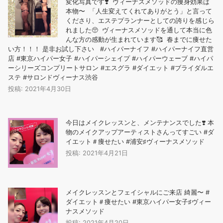
変化写真です❣️ ヴィーナスメソッドの痩身効果は
本物〜️ 「人生変えてくれてありがとう」と言って
くださり、エステプランナーとしての誇りを感じら
れました🥺 ヴィーナスメソッドを通して本当に色
んな方の感動が生まれています🥰 春までに痩せた
い方！！！ 是非お試し下さい #ハイパーナイフ #ハイパーナイフ直営
店 #東京ハイパー女子 #ハイパーシェイプ #ハイパーウェーブ #ハイパ
ーシリーズコンプリートサロン #エスグラ #ダイエット #ブライダルエ
ステ #サロンドヴィーナス渋谷
投稿: 2021年4月30日
今日はメイクレッスンと、メンテナンスでした❣️ 本
物のメイクアップアーティストさんってすごい #ダ
イエット＃痩せたい #浦安♯ヴィーナスメソッド
投稿: 2021年4月21日
メイクレッスンとフェイシャルにご来店️ 綺麗〜 #
ダイエット＃痩せたい #東京ハイパー女子♯ヴィー
ナスメソッド
投稿: 2021年4月20日