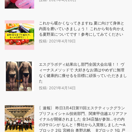
これから暖かくなってきますね 夏に向けて身体と
内面を磨いていきましょう！️ これから旬を向かえ
る夏野菜についてです！参考にしてみてください
投稿: 2021年4月19日
エスグラボディ結果出し部門全国大会出場！！ ヴ
ィーナスメソッドで 大好きなお酒はやめずに無理
なく健康的に痩せるを目標に頑張っていただきまし
た
投稿: 2021年4月14日
〖速報〗 昨日3月4日第11回エステティックグラン
プリフェイシャル技術部門、関東甲信越エリアファ
イナルが開催されました 全34店舗が参加…その内
の3サロンが なんと！弊社から入賞致しました〜A
ブロック 2位 宮崎台 奥野志帆 Bブロック 1位 戸