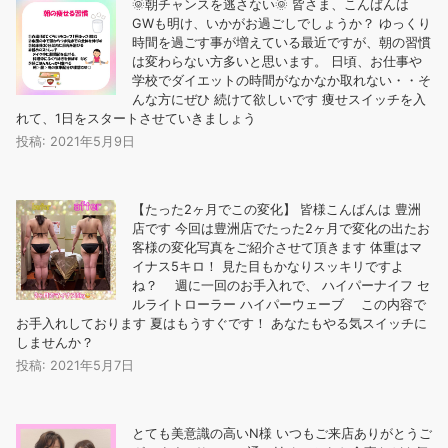
🌞朝チャンスを逃さない🌞 皆さま、こんばんは
GWも明け、いかがお過ごしでしょうか？ ゆっくり
時間を過ごす事が増えている最近ですが、朝の習慣
は変わらない方多いと思います。 日頃、お仕事や
学校でダイエットの時間がなかなか取れない・・そ
んな方にぜひ️ 続けて欲しいです 痩せスイッチを入
れて、1日をスタートさせていきましょう
投稿: 2021年5月9日
【たった2ヶ月でこの変化︎】 皆様こんばんは 豊洲
店です 今回は豊洲店でたった2ヶ月で変化の出たお
客様の変化写真をご紹介させて頂きます️ 体重はマ
イナス5キロ！ 見た目もかなりスッキリですよ
ね？ 週に一回のお手入れで、 ️ハイパーナイフ ️セ
ルライトローラー ️ハイパーウェーブ この内容で
お手入れしております 夏はもうすぐです！ あなたもやる気スイッチに
しませんか？
投稿: 2021年5月7日
とても美意識の高いN様️ いつもご来店ありがとうご