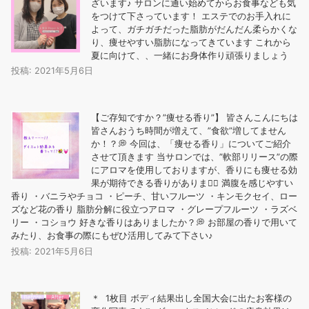
ざいます♪ サロンに通い始めてからお食事なども気
をつけて下さっています！ エステでのお手入れに
よって、ガチガチだった脂肪がだんだん柔らかくな
り、痩せやすい脂肪になってきています これから
夏に向けて、、一緒にお身体作り頑張りましょう
投稿: 2021年5月6日
【ご存知ですか？”痩せる香り”】 皆さんこんにちは
皆さんおうち時間が増えて、”食欲”増してません
か！？💭 今回は、「痩せる香り」についてご紹介
させて頂きます 当サロンでは、”軟部リリース”の際
にアロマを使用しておりますが、香りにも痩せる効
果が期待できる香りがあります🏻 ️満腹を感じやすい
香り ・バニラやチョコ ・ピーチ、甘いフルーツ ・キンモクセイ、ロー
ズなど花の香り ️脂肪分解に役立つアロマ ・グレープフルーツ ・ラズベ
リー ・コショウ 好きな香りはありましたか？💭 お部屋の香りで用いて
みたり、お食事の際にもぜひ活用してみて下さい♪
投稿: 2021年5月6日
＊ 1枚目 ボディ結果出し全国大会に出たお客様の