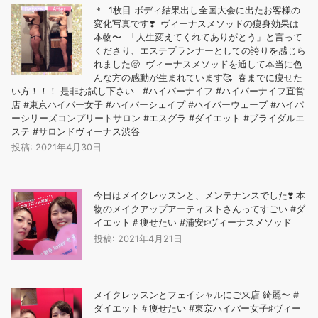
＊ 1枚目 ボディ結果出し全国大会に出たお客様の
変化写真です❣️ ヴィーナスメソッドの痩身効果は
本物〜️ 「人生変えてくれてありがとう」と言って
くださり、エステプランナーとしての誇りを感じら
れました🥺 ヴィーナスメソッドを通して本当に色
んな方の感動が生まれています🥰 春までに痩せた
い方！！！ 是非お試し下さい #ハイパーナイフ #ハイパーナイフ直営
店 #東京ハイパー女子 #ハイパーシェイプ #ハイパーウェーブ #ハイパ
ーシリーズコンプリートサロン #エスグラ #ダイエット #ブライダルエ
ステ #サロンドヴィーナス渋谷
投稿: 2021年4月30日
今日はメイクレッスンと、メンテナンスでした❣️ 本
物のメイクアップアーティストさんってすごい #ダ
イエット＃痩せたい #浦安♯ヴィーナスメソッド
投稿: 2021年4月21日
メイクレッスンとフェイシャルにご来店️ 綺麗〜 #
ダイエット＃痩せたい #東京ハイパー女子♯ヴィー