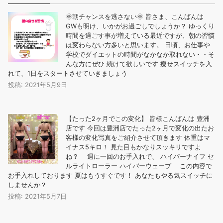
🌞朝チャンスを逃さない🌞 皆さま、こんばんは
GWも明け、いかがお過ごしでしょうか？ ゆっくり
時間を過ごす事が増えている最近ですが、朝の習慣
は変わらない方多いと思います。 日頃、お仕事や
学校でダイエットの時間がなかなか取れない・・そ
んな方にぜひ️ 続けて欲しいです 痩せスイッチを入
れて、1日をスタートさせていきましょう
投稿: 2021年5月9日
【たった2ヶ月でこの変化︎】 皆様こんばんは 豊洲
店です 今回は豊洲店でたった2ヶ月で変化の出たお
客様の変化写真をご紹介させて頂きます️ 体重はマ
イナス5キロ！ 見た目もかなりスッキリですよ
ね？ 週に一回のお手入れで、 ️ハイパーナイフ ️セ
ルライトローラー ️ハイパーウェーブ この内容で
お手入れしております 夏はもうすぐです！ あなたもやる気スイッチに
しませんか？
投稿: 2021年5月7日