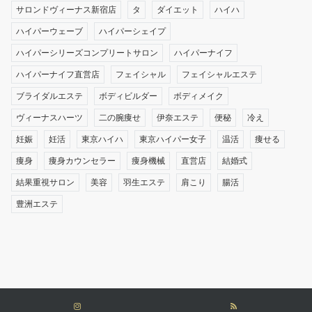
サロンドヴィーナス新宿店
タ
ダイエット
ハイハ
ハイパーウェーブ
ハイパーシェイプ
ハイパーシリーズコンプリートサロン
ハイパーナイフ
ハイパーナイフ直営店
フェイシャル
フェイシャルエステ
ブライダルエステ
ボディビルダー
ボディメイク
ヴィーナスハーツ
二の腕痩せ
伊奈エステ
便秘
冷え
妊娠
妊活
東京ハイハ
東京ハイパー女子
温活
痩せる
痩身
痩身カウンセラー
痩身機械
直営店
結婚式
結果重視サロン
美容
羽生エステ
肩こり
腸活
豊洲エステ