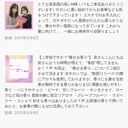
とても美意識の高いN様️ いつもご来店ありがとうご
ざいます♪ サロンに通い始めてからお食事なども気
をつけて下さっています！ エステでのお手入れに
よって、ガチガチだった脂肪がだんだん柔らかくな
り、痩せやすい脂肪になってきています これから
夏に向けて、、一緒にお身体作り頑張りましょう
投稿: 2021年5月6日
【ご存知ですか？”痩せる香り”】 皆さんこんにちは
皆さんおうち時間が増えて、”食欲”増してません
か！？💭 今回は、「痩せる香り」についてご紹介
させて頂きます 当サロンでは、”軟部リリース”の際
にアロマを使用しておりますが、香りにも痩せる効
果が期待できる香りがあります🏻 ️満腹を感じやすい
香り ・バニラやチョコ ・ピーチ、甘いフルーツ ・キンモクセイ、ロー
ズなど花の香り ️脂肪分解に役立つアロマ ・グレープフルーツ ・ラズベ
リー ・コショウ 好きな香りはありましたか？💭 お部屋の香りで用いて
みたり、お食事の際にもぜひ活用してみて下さい♪
投稿: 2021年5月6日