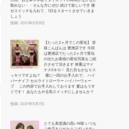
取れない・・そんな方にぜひ️ 続けて欲しいです 痩
せスイッチを入れて、1日をスタートさせていきま
しょう
投稿: 2021年5月9日
【たった2ヶ月でこの変化︎】 皆
様こんばんは 豊洲店です 今回
は豊洲店でたった2ヶ月で変化
の出たお客様の変化写真をご紹
介させて頂きます️ 体重はマイ
ナス5キロ！ 見た目もかなりス
ッキリですよね？ 週に一回のお手入れで、 ️ハイ
パーナイフ ️セルライトローラー ️ハイパーウェー
ブ この内容でお手入れしております 夏はもうす
ぐです！ あなたもやる気スイッチにしませんか？
投稿: 2021年5月7日
とても美意識の高いN様️ いつも
ご来店ありがとうございます♪