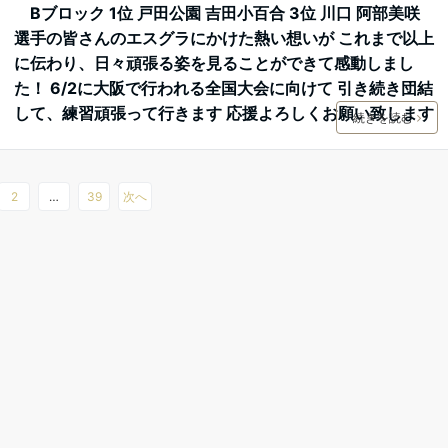
Bブロック 1位 戸田公園 吉田小百合 3位 川口 阿部美咲
選手の皆さんのエスグラにかけた熱い想いが これまで以上
に伝わり、日々頑張る姿を見ることができて感動しまし
た！ 6/2に大阪で行われる全国大会に向けて 引き続き団結
して、練習頑張って行きます 応援よろしくお願い致します
続きを読む
2
…
39
次へ