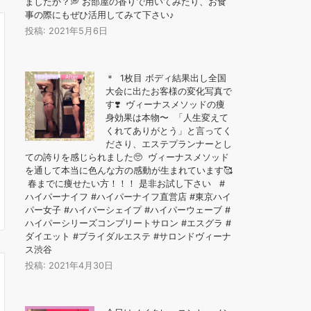
ましたか？💭 お部屋の香りで用いてみたり、お食
事の際にもぜひ活用してみて下さい♪
投稿: 2021年5月6日
＊ 1枚目 ボディ結果出し全国
大会に出たお客様の変化写真で
す❣️ ヴィーナスメソッドの痩
身効果は本物〜️ 「人生変えて
くれてありがとう」と言ってく
ださり、エステプランナーとし
ての誇りを感じられました🥺 ヴィーナスメソッド
を通して本当に色んな方の感動が生まれています🥰
春までに痩せたい方！！！ 是非お試し下さい #
ハイパーナイフ #ハイパーナイフ直営店 #東京ハイ
パー女子 #ハイパーシェイプ #ハイパーウェーブ #
ハイパーシリーズコンプリートサロン #エスグラ #
ダイエット #ブライダルエステ #サロンドヴィーナ
ス渋谷
投稿: 2021年4月30日