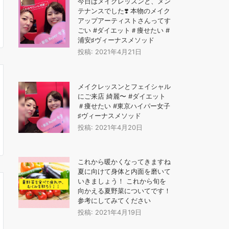
今日はメイクレッスンと、メン
テナンスでした❣️ 本物のメイク
アップアーティストさんってす
ごい #ダイエット＃痩せたい #
浦安♯ヴィーナスメソッド
投稿: 2021年4月21日
メイクレッスンとフェイシャル
にご来店️ 綺麗〜 #ダイエット
＃痩せたい #東京ハイパー女子
♯ヴィーナスメソッド
投稿: 2021年4月20日
これから暖かくなってきますね
夏に向けて身体と内面を磨いて
いきましょう！️ これから旬を
向かえる夏野菜についてです！
参考にしてみてください
投稿: 2021年4月19日