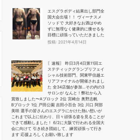
エスグラボディ結果出し部門全
国大会出場！！ ヴィーナスメ
ソッドで 大好きなお酒はやめ
ずに無理なく健康的に痩せるを
目標に頑張っていただきました
投稿: 2021年4月14日
〖速報〗 昨日3月4日第11回エ
ステティックグランプリフェイ
シャル技術部門、関東甲信越エ
リアファイナルが開催されまし
た 全34店舗が参加…その内の3
サロンが なんと！弊社から入
賞致しました〜Aブロック 2位 宮崎台 奥野志帆
Bブロック 1位 戸田公園 吉田小百合 3位 川口 阿部
美咲 選手の皆さんのエスグラにかけた熱い想いが
これまで以上に伝わり、日々頑張る姿を見ることが
できて感動しました！ 6/2に大阪で行われる全国大
会に向けて 引き続き団結して、練習頑張って行き
ます 応援よろしくお願い致します