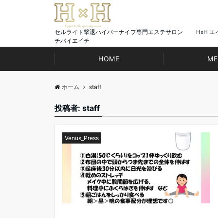
セルライト撃退ハイパーナイフ専門エステサロン HxH エ
チバイエイチ
HOME
ME
ホーム
staff
投稿者:
staff
Venus_Press