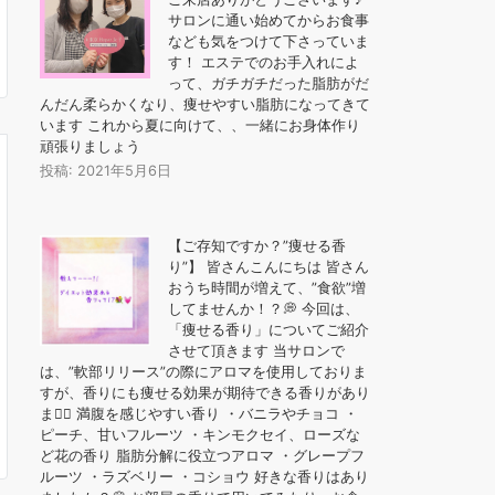
サロンに通い始めてからお食事
なども気をつけて下さっていま
す！ エステでのお手入れによ
って、ガチガチだった脂肪がだ
んだん柔らかくなり、痩せやすい脂肪になってきて
います これから夏に向けて、、一緒にお身体作り
頑張りましょう
投稿: 2021年5月6日
【ご存知ですか？”痩せる香
り”】 皆さんこんにちは 皆さん
おうち時間が増えて、”食欲”増
してませんか！？💭 今回は、
「痩せる香り」についてご紹介
させて頂きます 当サロンで
は、”軟部リリース”の際にアロマを使用しておりま
すが、香りにも痩せる効果が期待できる香りがあり
ます🏻 ️満腹を感じやすい香り ・バニラやチョコ ・
ピーチ、甘いフルーツ ・キンモクセイ、ローズな
ど花の香り ️脂肪分解に役立つアロマ ・グレープフ
ルーツ ・ラズベリー ・コショウ 好きな香りはあり