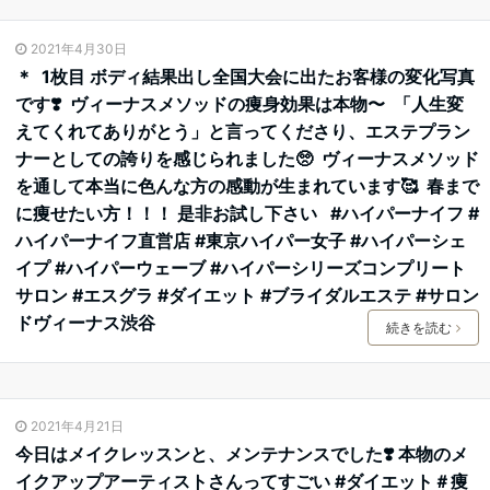
2021年4月30日
＊ 1枚目 ボディ結果出し全国大会に出たお客様の変化写真
です❣️ ヴィーナスメソッドの痩身効果は本物〜️ 「人生変
えてくれてありがとう」と言ってくださり、エステプラン
ナーとしての誇りを感じられました🥺 ヴィーナスメソッド
を通して本当に色んな方の感動が生まれています🥰 春まで
に痩せたい方！！！ 是非お試し下さい #ハイパーナイフ #
ハイパーナイフ直営店 #東京ハイパー女子 #ハイパーシェ
イプ #ハイパーウェーブ #ハイパーシリーズコンプリート
サロン #エスグラ #ダイエット #ブライダルエステ #サロン
ドヴィーナス渋谷
続きを読む
2021年4月21日
今日はメイクレッスンと、メンテナンスでした❣️ 本物のメ
イクアップアーティストさんってすごい #ダイエット＃痩