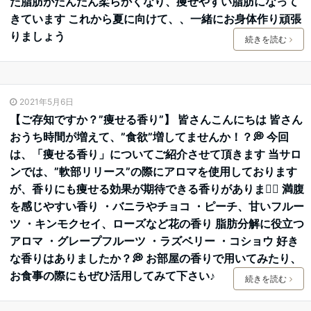
た脂肪がだんだん柔らかくなり、痩せやすい脂肪になって
きています これから夏に向けて、、一緒にお身体作り頑張
りましょう
続きを読む
2021年5月6日
【ご存知ですか？”痩せる香り”】 皆さんこんにちは 皆さん
おうち時間が増えて、”食欲”増してませんか！？💭 今回
は、「痩せる香り」についてご紹介させて頂きます 当サロ
ンでは、”軟部リリース”の際にアロマを使用しております
が、香りにも痩せる効果が期待できる香りがあります🏻 ️満腹
を感じやすい香り ・バニラやチョコ ・ピーチ、甘いフルー
ツ ・キンモクセイ、ローズなど花の香り ️脂肪分解に役立つ
アロマ ・グレープフルーツ ・ラズベリー ・コショウ 好き
な香りはありましたか？💭 お部屋の香りで用いてみたり、
お食事の際にもぜひ活用してみて下さい♪
続きを読む