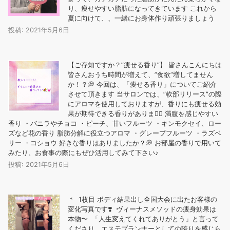
り、痩せやすい脂肪になってきています これから
夏に向けて、、一緒にお身体作り頑張りましょう
投稿: 2021年5月6日
【ご存知ですか？”痩せる香り”】 皆さんこんにちは
皆さんおうち時間が増えて、”食欲”増してません
か！？💭 今回は、「痩せる香り」についてご紹介
させて頂きます 当サロンでは、”軟部リリース”の際
にアロマを使用しておりますが、香りにも痩せる効
果が期待できる香りがあります🏻 ️満腹を感じやすい
香り ・バニラやチョコ ・ピーチ、甘いフルーツ ・キンモクセイ、ロー
ズなど花の香り ️脂肪分解に役立つアロマ ・グレープフルーツ ・ラズベ
リー ・コショウ 好きな香りはありましたか？💭 お部屋の香りで用いて
みたり、お食事の際にもぜひ活用してみて下さい♪
投稿: 2021年5月6日
＊ 1枚目 ボディ結果出し全国大会に出たお客様の
変化写真です❣️ ヴィーナスメソッドの痩身効果は
本物〜️ 「人生変えてくれてありがとう」と言って
くださり、エステプランナーとしての誇りを感じら