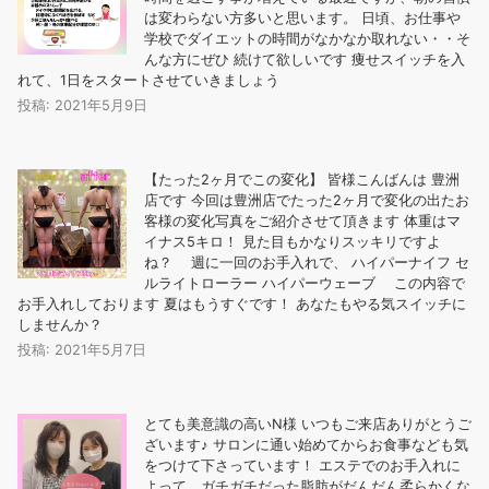
は変わらない方多いと思います。 日頃、お仕事や
学校でダイエットの時間がなかなか取れない・・そ
んな方にぜひ️ 続けて欲しいです 痩せスイッチを入
れて、1日をスタートさせていきましょう
投稿: 2021年5月9日
【たった2ヶ月でこの変化︎】 皆様こんばんは 豊洲
店です 今回は豊洲店でたった2ヶ月で変化の出たお
客様の変化写真をご紹介させて頂きます️ 体重はマ
イナス5キロ！ 見た目もかなりスッキリですよ
ね？ 週に一回のお手入れで、 ️ハイパーナイフ ️セ
ルライトローラー ️ハイパーウェーブ この内容で
お手入れしております 夏はもうすぐです！ あなたもやる気スイッチに
しませんか？
投稿: 2021年5月7日
とても美意識の高いN様️ いつもご来店ありがとうご
ざいます♪ サロンに通い始めてからお食事なども気
をつけて下さっています！ エステでのお手入れに
よって、ガチガチだった脂肪がだんだん柔らかくな