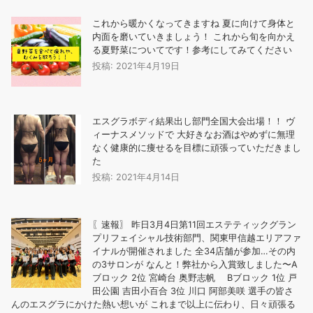
これから暖かくなってきますね 夏に向けて身体と
内面を磨いていきましょう！️ これから旬を向かえ
る夏野菜についてです！参考にしてみてください
投稿: 2021年4月19日
エスグラボディ結果出し部門全国大会出場！！ ヴ
ィーナスメソッドで 大好きなお酒はやめずに無理
なく健康的に痩せるを目標に頑張っていただきまし
た
投稿: 2021年4月14日
〖速報〗 昨日3月4日第11回エステティックグラン
プリフェイシャル技術部門、関東甲信越エリアファ
イナルが開催されました 全34店舗が参加…その内
の3サロンが なんと！弊社から入賞致しました〜A
ブロック 2位 宮崎台 奥野志帆 Bブロック 1位 戸
田公園 吉田小百合 3位 川口 阿部美咲 選手の皆さ
んのエスグラにかけた熱い想いが これまで以上に伝わり、日々頑張る