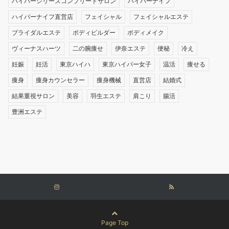
ハイパーシリーズコンプリートサロン
ハイパーナイフ
ハイパーナイフ直営店
フェイシャル
フェイシャルエステ
ブライダルエステ
ボディビルダー
ボディメイク
ヴィーナスハーツ
二の腕痩せ
伊奈エステ
便秘
冷え
妊娠
妊活
東京ハイハ
東京ハイパー女子
温活
痩せる
痩身
痩身カウンセラー
痩身機械
直営店
結婚式
結果重視サロン
美容
羽生エステ
肩こり
腸活
豊洲エステ
Page Top