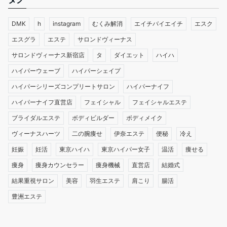
DMK
h
instagram
むくみ解消
エイチバイエイチ
エスク
エスグラ
エステ
サロンドヴィーナス
サロンドヴィーナス新宿店
タ
ダイエット
ハイハ
ハイパーウェーブ
ハイパーシェイプ
ハイパーシリーズコンプリートサロン
ハイパーナイフ
ハイパーナイフ直営店
フェイシャル
フェイシャルエステ
ブライダルエステ
ボディビルダー
ボディメイク
ヴィーナスハーツ
二の腕痩せ
伊奈エステ
便秘
冷え
妊娠
妊活
東京ハイハ
東京ハイパー女子
温活
痩せる
痩身
痩身カウンセラー
痩身機械
直営店
結婚式
結果重視サロン
美容
羽生エステ
肩こり
腸活
豊洲エステ