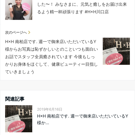
した〜！ みなさまに、元気と癒しをお届け出来
るよう精一杯頑張ります #H×H川口店
次のページへ
H×H 南柏店です. 週一で御来店いただいているY
様からお写真は恥ずかしいとのこといつも面白い
お話でスタッフ全員癒されています 今後もしっ
かりお身体をほぐして、健康ビューティー目指し
ていきましょう
関連記事
2019年6月16日
H×H 南柏店です. 週一で御来店いただいているY
様か...