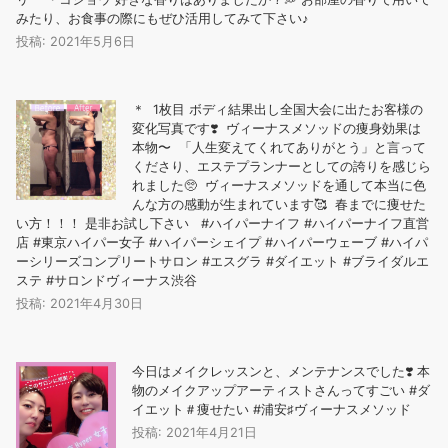
みたり、お食事の際にもぜひ活用してみて下さい♪
投稿: 2021年5月6日
＊ 1枚目 ボディ結果出し全国大会に出たお客様の
変化写真です❣️ ヴィーナスメソッドの痩身効果は
本物〜️ 「人生変えてくれてありがとう」と言って
くださり、エステプランナーとしての誇りを感じら
れました🥺 ヴィーナスメソッドを通して本当に色
んな方の感動が生まれています🥰 春までに痩せた
い方！！！ 是非お試し下さい #ハイパーナイフ #ハイパーナイフ直営
店 #東京ハイパー女子 #ハイパーシェイプ #ハイパーウェーブ #ハイパ
ーシリーズコンプリートサロン #エスグラ #ダイエット #ブライダルエ
ステ #サロンドヴィーナス渋谷
投稿: 2021年4月30日
今日はメイクレッスンと、メンテナンスでした❣️ 本
物のメイクアップアーティストさんってすごい #ダ
イエット＃痩せたい #浦安♯ヴィーナスメソッド
投稿: 2021年4月21日