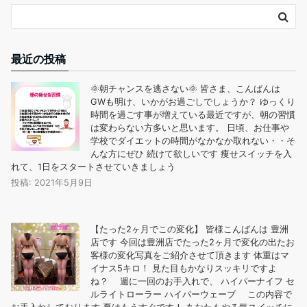
最近の投稿
🌞朝チャンスを逃さない🌞 皆さま、こんばんは
GWも明け、いかがお過ごしでしょうか？ ゆっくり
時間を過ごす事が増えている最近ですが、朝の習慣
は変わらない方多いと思います。 日頃、お仕事や
学校でダイエットの時間がなかなか取れない・・そ
んな方にぜひ️ 続けて欲しいです 痩せスイッチを入
れて、1日をスタートさせていきましょう
投稿: 2021年5月9日
【たった2ヶ月でこの変化︎】 皆様こんばんは 豊洲
店です 今回は豊洲店でたった2ヶ月で変化の出たお
客様の変化写真をご紹介させて頂きます️ 体重はマ
イナス5キロ！ 見た目もかなりスッキリですよ
ね？ 週に一回のお手入れで、 ️ハイパーナイフ ️セ
ルライトローラー ️ハイパーウェーブ この内容で