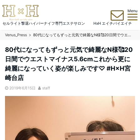
Menu
セルライト撃退ハイパーナイフ専門エステサロン HxH エイチバイエイチ
Venus_Press
80代になってもずっと元気で綺麗なN様🥰20日間でウエストマイナス5.6cm️これから更に綺麗になっていく姿が楽しみです♡ #H×H宮崎台店
80代になってもずっと元気で綺麗なN様🥰20
日間でウエストマイナス5.6cm️これから更に
綺麗になっていく姿が楽しみです♡ #H×H宮
崎台店
2019年6月15日
staff