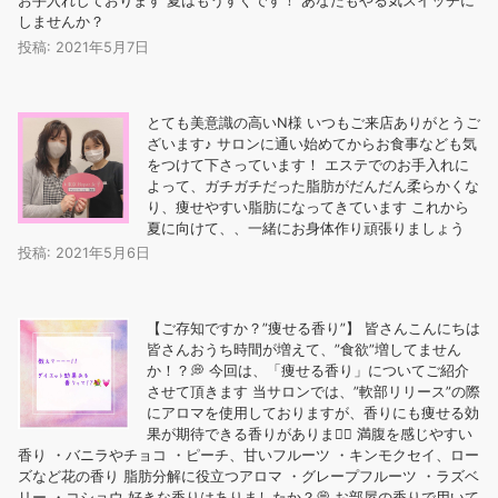
お手入れしております 夏はもうすぐです！ あなたもやる気スイッチに
しませんか？
投稿: 2021年5月7日
とても美意識の高いN様️ いつもご来店ありがとうご
ざいます♪ サロンに通い始めてからお食事なども気
をつけて下さっています！ エステでのお手入れに
よって、ガチガチだった脂肪がだんだん柔らかくな
り、痩せやすい脂肪になってきています これから
夏に向けて、、一緒にお身体作り頑張りましょう
投稿: 2021年5月6日
【ご存知ですか？”痩せる香り”】 皆さんこんにちは
皆さんおうち時間が増えて、”食欲”増してません
か！？💭 今回は、「痩せる香り」についてご紹介
させて頂きます 当サロンでは、”軟部リリース”の際
にアロマを使用しておりますが、香りにも痩せる効
果が期待できる香りがあります🏻 ️満腹を感じやすい
香り ・バニラやチョコ ・ピーチ、甘いフルーツ ・キンモクセイ、ロー
ズなど花の香り ️脂肪分解に役立つアロマ ・グレープフルーツ ・ラズベ
リー ・コショウ 好きな香りはありましたか？💭 お部屋の香りで用いて