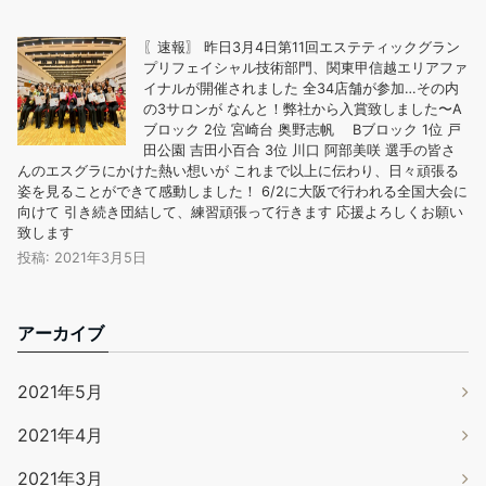
〖速報〗 昨日3月4日第11回エステティックグラン
プリフェイシャル技術部門、関東甲信越エリアファ
イナルが開催されました 全34店舗が参加…その内
の3サロンが なんと！弊社から入賞致しました〜A
ブロック 2位 宮崎台 奥野志帆 Bブロック 1位 戸
田公園 吉田小百合 3位 川口 阿部美咲 選手の皆さ
んのエスグラにかけた熱い想いが これまで以上に伝わり、日々頑張る
姿を見ることができて感動しました！ 6/2に大阪で行われる全国大会に
向けて 引き続き団結して、練習頑張って行きます 応援よろしくお願い
致します
投稿: 2021年3月5日
アーカイブ
2021年5月
2021年4月
2021年3月