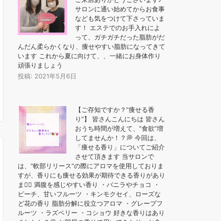
サロンに通い始めてからお食事
なども気をつけて下さっていま
す！ エステでのお手入れによ
って、ガチガチだった脂肪がだ
んだん柔らかくなり、痩せやすい脂肪になってきて
います これから夏に向けて、、一緒にお身体作り
頑張りましょう
投稿: 2021年5月6日
【ご存知ですか？”痩せる香
り”】 皆さんこんにちは 皆さん
おうち時間が増えて、”食欲”増
してませんか！？💭 今回は、
「痩せる香り」についてご紹介
させて頂きます 当サロンで
は、”軟部リリース”の際にアロマを使用しておりま
すが、香りにも痩せる効果が期待できる香りがあり
ます🏻 ️満腹を感じやすい香り ・バニラやチョコ ・
ピーチ、甘いフルーツ ・キンモクセイ、ローズな
ど花の香り ️脂肪分解に役立つアロマ ・グレープフ
ルーツ ・ラズベリー ・コショウ 好きな香りはあり