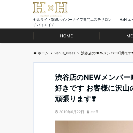
セルライト撃退ハイパーナイフ専門エステサロン HxH エ
チバイエイチ
HOME
ME
ホーム
Venus_Press
渋谷店のNEWメンバー町井です️
渋谷店のNEWメンバー町
好きです お客様に沢山
頑張ります❣️
2019年6月22日
staff