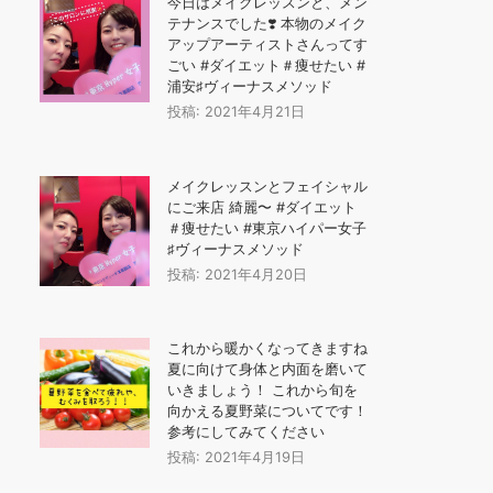
今日はメイクレッスンと、メン
テナンスでした❣️ 本物のメイク
アップアーティストさんってす
ごい #ダイエット＃痩せたい #
浦安♯ヴィーナスメソッド
投稿: 2021年4月21日
メイクレッスンとフェイシャル
にご来店️ 綺麗〜 #ダイエット
＃痩せたい #東京ハイパー女子
♯ヴィーナスメソッド
投稿: 2021年4月20日
これから暖かくなってきますね
夏に向けて身体と内面を磨いて
いきましょう！️ これから旬を
向かえる夏野菜についてです！
参考にしてみてください
投稿: 2021年4月19日