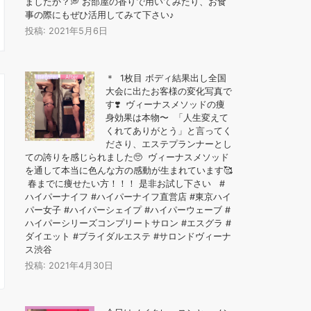
ましたか？💭 お部屋の香りで用いてみたり、お食
事の際にもぜひ活用してみて下さい♪
投稿: 2021年5月6日
＊ 1枚目 ボディ結果出し全国
大会に出たお客様の変化写真で
す❣️ ヴィーナスメソッドの痩
身効果は本物〜️ 「人生変えて
くれてありがとう」と言ってく
ださり、エステプランナーとし
ての誇りを感じられました🥺 ヴィーナスメソッド
を通して本当に色んな方の感動が生まれています🥰
春までに痩せたい方！！！ 是非お試し下さい #
ハイパーナイフ #ハイパーナイフ直営店 #東京ハイ
パー女子 #ハイパーシェイプ #ハイパーウェーブ #
ハイパーシリーズコンプリートサロン #エスグラ #
ダイエット #ブライダルエステ #サロンドヴィーナ
ス渋谷
投稿: 2021年4月30日