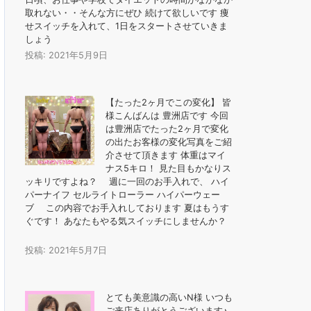
取れない・・そんな方にぜひ️ 続けて欲しいです 痩
せスイッチを入れて、1日をスタートさせていきま
しょう
投稿: 2021年5月9日
【たった2ヶ月でこの変化︎】 皆
様こんばんは 豊洲店です 今回
は豊洲店でたった2ヶ月で変化
の出たお客様の変化写真をご紹
介させて頂きます️ 体重はマイ
ナス5キロ！ 見た目もかなりス
ッキリですよね？ 週に一回のお手入れで、 ️ハイ
パーナイフ ️セルライトローラー ️ハイパーウェー
ブ この内容でお手入れしております 夏はもうす
ぐです！ あなたもやる気スイッチにしませんか？
投稿: 2021年5月7日
とても美意識の高いN様️ いつも
ご来店ありがとうございます♪