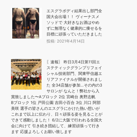
エスグラボディ結果出し部門全
国大会出場！！ ヴィーナスメ
ソッドで 大好きなお酒はやめ
ずに無理なく健康的に痩せるを
目標に頑張っていただきました
投稿: 2021年4月14日
〖速報〗 昨日3月4日第11回エ
ステティックグランプリフェイ
シャル技術部門、関東甲信越エ
リアファイナルが開催されまし
た 全34店舗が参加…その内の3
サロンが なんと！弊社から入
賞致しました〜Aブロック 2位 宮崎台 奥野志帆
Bブロック 1位 戸田公園 吉田小百合 3位 川口 阿部
美咲 選手の皆さんのエスグラにかけた熱い想いが
これまで以上に伝わり、日々頑張る姿を見ることが
できて感動しました！ 6/2に大阪で行われる全国大
会に向けて 引き続き団結して、練習頑張って行き
ます 応援よろしくお願い致します