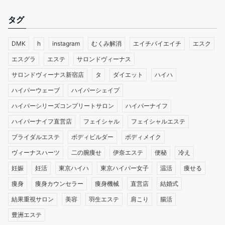
タグ
DMK
h
instagram
むくみ解消
エイチバイエイチ
エスク
エスグラ
エステ
サロンドヴィーナス
サロンドヴィーナス新宿店
タ
ダイエット
ハイハ
ハイパーウェーブ
ハイパーシェイプ
ハイパーシリーズコンプリートサロン
ハイパーナイフ
ハイパーナイフ直営店
フェイシャル
フェイシャルエステ
ブライダルエステ
ボディビルダー
ボディメイク
ヴィーナスハーツ
二の腕痩せ
伊奈エステ
便秘
冷え
妊娠
妊活
東京ハイハ
東京ハイパー女子
温活
痩せる
痩身
痩身カウンセラー
痩身機械
直営店
結婚式
結果重視サロン
美容
羽生エステ
肩こり
腸活
豊洲エステ