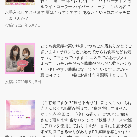
ね？ 週に一回のお手入れで、 ️ハイパーナイフ ️セ
ルライトローラー ️ハイパーウェーブ この内容で
お手入れしております 夏はもうすぐです！ あなたもやる気スイッチに
しませんか？
投稿: 2021年5月7日
とても美意識の高いN様️ いつもご来店ありがとうご
ざいます♪ サロンに通い始めてからお食事なども気
をつけて下さっています！ エステでのお手入れに
よって、ガチガチだった脂肪がだんだん柔らかくな
り、痩せやすい脂肪になってきています これから
夏に向けて、、一緒にお身体作り頑張りましょう
投稿: 2021年5月6日
【ご存知ですか？”痩せる香り”】 皆さんこんにちは
皆さんおうち時間が増えて、”食欲”増してません
か！？💭 今回は、「痩せる香り」についてご紹介
させて頂きます 当サロンでは、”軟部リリース”の際
にアロマを使用しておりますが、香りにも痩せる効
果が期待できる香りがあります🏻 ️満腹を感じやすい