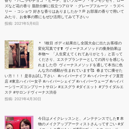
香り ・バニラやチョコ ・ピーチ、甘いフルーツ ・キンモクセイ、ロー
ズなど花の香り ️脂肪分解に役立つアロマ ・グレープフルーツ ・ラズベ
リー ・コショウ 好きな香りはありましたか？💭 お部屋の香りで用いて
みたり、お食事の際にもぜひ活用してみて下さい♪
投稿: 2021年5月6日
＊ 1枚目 ボディ結果出し全国大会に出たお客様の
変化写真です❣️ ヴィーナスメソッドの痩身効果は
本物〜️ 「人生変えてくれてありがとう」と言って
くださり、エステプランナーとしての誇りを感じら
れました🥺 ヴィーナスメソッドを通して本当に色
んな方の感動が生まれています🥰 春までに痩せた
い方！！！ 是非お試し下さい #ハイパーナイフ #ハイパーナイフ直営
店 #東京ハイパー女子 #ハイパーシェイプ #ハイパーウェーブ #ハイパ
ーシリーズコンプリートサロン #エスグラ #ダイエット #ブライダルエ
ステ #サロンドヴィーナス渋谷
投稿: 2021年4月30日
今日はメイクレッスンと、メンテナンスでした❣️ 本
物のメイクアップアーティストさんってすごい #ダ