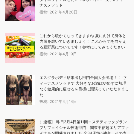
ナスメソッド
投稿: 2021年4月20日
これから暖かくなってきますね 夏に向けて身体と
内面を磨いていきましょう！️ これから旬を向かえ
る夏野菜についてです！参考にしてみてください
投稿: 2021年4月19日
エスグラボディ結果出し部門全国大会出場！！ ヴ
ィーナスメソッドで 大好きなお酒はやめずに無理
なく健康的に痩せるを目標に頑張っていただきまし
た
投稿: 2021年4月14日
〖速報〗 昨日3月4日第11回エステティックグラン
プリフェイシャル技術部門、関東甲信越エリアファ
イナルが開催されました 全34店舗が参加…その内