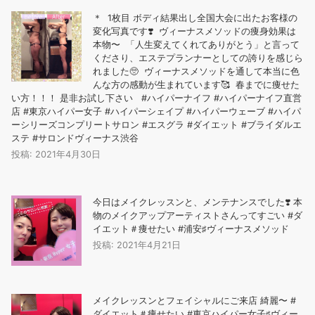
＊ 1枚目 ボディ結果出し全国大会に出たお客様の
変化写真です❣️ ヴィーナスメソッドの痩身効果は
本物〜️ 「人生変えてくれてありがとう」と言って
くださり、エステプランナーとしての誇りを感じら
れました🥺 ヴィーナスメソッドを通して本当に色
んな方の感動が生まれています🥰 春までに痩せた
い方！！！ 是非お試し下さい #ハイパーナイフ #ハイパーナイフ直営
店 #東京ハイパー女子 #ハイパーシェイプ #ハイパーウェーブ #ハイパ
ーシリーズコンプリートサロン #エスグラ #ダイエット #ブライダルエ
ステ #サロンドヴィーナス渋谷
投稿: 2021年4月30日
今日はメイクレッスンと、メンテナンスでした❣️ 本
物のメイクアップアーティストさんってすごい #ダ
イエット＃痩せたい #浦安♯ヴィーナスメソッド
投稿: 2021年4月21日
メイクレッスンとフェイシャルにご来店️ 綺麗〜 #
ダイエット＃痩せたい #東京ハイパー女子♯ヴィー