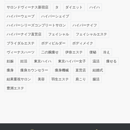
サロンドヴィーナス新宿店
タ
ダイエット
ハイハ
ハイパーウェーブ
ハイパーシェイプ
ハイパーシリーズコンプリートサロン
ハイパーナイフ
ハイパーナイフ直営店
フェイシャル
フェイシャルエステ
ブライダルエステ
ボディビルダー
ボディメイク
ヴィーナスハーツ
二の腕痩せ
伊奈エステ
便秘
冷え
妊娠
妊活
東京ハイハ
東京ハイパー女子
温活
痩せる
痩身
痩身カウンセラー
痩身機械
直営店
結婚式
結果重視サロン
美容
羽生エステ
肩こり
腸活
豊洲エステ