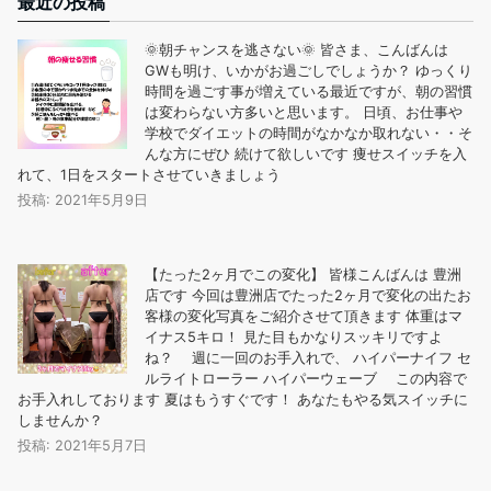
最近の投稿
🌞朝チャンスを逃さない🌞 皆さま、こんばんは
GWも明け、いかがお過ごしでしょうか？ ゆっくり
時間を過ごす事が増えている最近ですが、朝の習慣
は変わらない方多いと思います。 日頃、お仕事や
学校でダイエットの時間がなかなか取れない・・そ
んな方にぜひ️ 続けて欲しいです 痩せスイッチを入
れて、1日をスタートさせていきましょう
投稿: 2021年5月9日
【たった2ヶ月でこの変化︎】 皆様こんばんは 豊洲
店です 今回は豊洲店でたった2ヶ月で変化の出たお
客様の変化写真をご紹介させて頂きます️ 体重はマ
イナス5キロ！ 見た目もかなりスッキリですよ
ね？ 週に一回のお手入れで、 ️ハイパーナイフ ️セ
ルライトローラー ️ハイパーウェーブ この内容で
お手入れしております 夏はもうすぐです！ あなたもやる気スイッチに
しませんか？
投稿: 2021年5月7日