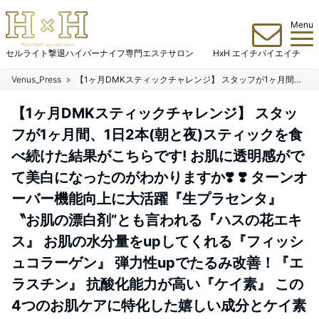
Menu
セルライト撃退ハイパーナイフ専門エステサロン HxH エイチバイエイチ
Venus_Press
【1ヶ月DMKスティックチャレンジ】 スタッフが1ヶ月間、1日2本(朝と夜)スティックを食べ続けた結果がこちらです!️ お肌に透明感がでて美白になったのがわかりますか❣️ ❣️ ターンオーバー機能向上に大活躍『生プラセンタ』 〝お肌の漂白剤”とも言われる『ハスの花エキス』 お肌の水分量をupしてくれる『フィッシュコラーゲン』 弾力性upでたるみ改善！『エラスチン』 抗酸化能力が高い『ケイ素』 この4つのお肌ケアに特化した嬉しい成分とケイ素がたっぷり入っているので、乾燥が一番しやすい春に大活躍です 気になるカロリーはダイエット中にも嬉しい1本7kcal！ 美味しいゼリーで乾燥に負けないプルプルお肌を手に入れましょう🤍
【1ヶ月DMKスティックチャレンジ】 スタッ
フが1ヶ月間、1日2本(朝と夜)スティックを食
べ続けた結果がこちらです!️ お肌に透明感がで
て美白になったのがわかりますか❣️ ❣️ ターンオ
ーバー機能向上に大活躍『生プラセンタ』
〝お肌の漂白剤”とも言われる『ハスの花エキ
ス』 お肌の水分量をupしてくれる『フィッシ
ュコラーゲン』 弾力性upでたるみ改善！『エ
ラスチン』 抗酸化能力が高い『ケイ素』 この
4つのお肌ケアに特化した嬉しい成分とケイ素