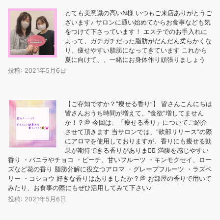
とても美意識の高いN様️ いつもご来店ありがとうご
ざいます♪ サロンに通い始めてからお食事なども気
をつけて下さっています！ エステでのお手入れに
よって、ガチガチだった脂肪がだんだん柔らかくな
り、痩せやすい脂肪になってきています これから
夏に向けて、、一緒にお身体作り頑張りましょう
投稿: 2021年5月6日
【ご存知ですか？”痩せる香り”】 皆さんこんにちは
皆さんおうち時間が増えて、”食欲”増してません
か！？💭 今回は、「痩せる香り」についてご紹介
させて頂きます 当サロンでは、”軟部リリース”の際
にアロマを使用しておりますが、香りにも痩せる効
果が期待できる香りがあります🏻 ️満腹を感じやすい
香り ・バニラやチョコ ・ピーチ、甘いフルーツ ・キンモクセイ、ロー
ズなど花の香り ️脂肪分解に役立つアロマ ・グレープフルーツ ・ラズベ
リー ・コショウ 好きな香りはありましたか？💭 お部屋の香りで用いて
みたり、お食事の際にもぜひ活用してみて下さい♪
投稿: 2021年5月6日